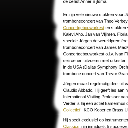
de cellist Anner Bijlsma.
Er zijn vele nieuwe stukken voor
tromboneconcert van Theo Verbey 
Concertgebouworkest
en stukken v
Kalevi Aho, Jan van Vlijmen, Flori
speelde Jörgen de wereldpremièr
tromboneconcert van James MacMil
Concertgebouworkest o.l.v. Ivan Fi
seizoenen uitvoeren met orkesten i
in de USA (Dallas Symphony Orches
trombone concert van Trevor Grahl
Jörgen maakt regelmatig deel uit v
Claudio Abbado. Hij geeft les aan 
International Visiting Professor a
Verder is hij een actief kamermus
Collectief
, KCO Koper en Brass Un
Hij speelt exclusief op instrument
Classics
zijn inmiddels 5 succesv