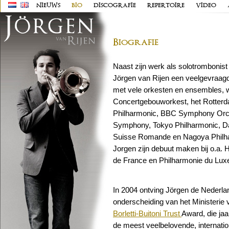
NIEUWS
BIO
DISCOGRAFIE
REPERTOIRE
VIDEO
Biografie
Naast zijn werk als solotrombonist
Jörgen van Rijen een veelgevraagd s
met vele orkesten en ensembles, w
Concertgebouworkest, het Rotter
Philharmonic, BBC Symphony Orch
Symphony, Tokyo Philharmonic, D
Suisse Romande en Nagoya Philha
Jorgen zijn debuut maken bij o.a.
de France en Philharmonie du Lu
In 2004 ontving Jörgen de Nederla
onderscheiding van het Ministerie 
Borletti-Buitoni Trust
Award, die jaa
de meest veelbelovende, internati