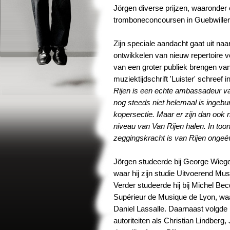
Jörgen diverse prijzen, waaronder e
tromboneconcoursen in Guebwiller
Zijn speciale aandacht gaat uit naa
ontwikkelen van nieuw repertoire 
van een groter publiek brengen van
muziektijdschrift 'Luister' schreef 
Rijen is een echte ambassadeur va
nog steeds niet helemaal is ingebur
kopersectie. Maar er zijn dan ook ni
niveau van Van Rijen halen. In toon
zeggingskracht is van Rijen ongeëv
Jörgen studeerde bij George Wieg
waar hij zijn studie Uitvoerend M
Verder studeerde hij bij Michel Be
Supérieur de Musique de Lyon, waa
Daniel Lassalle. Daarnaast volgde 
autoriteiten als Christian Lindberg,